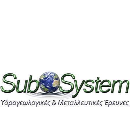
με την υπάρχουσα τεχνολογία.
Και εδώ η SubSystem μπορεί να δώσει άμεση και
γρήγορη λύση με την ευρεσιτεχνία της, και
συγκεκριμένα σε ότι αφορά την ανίχνευση και τον
εντοπισμό ενός ναυαγίου, την τοποθεσία του και τι
ακριβώς μεταφέρει όπως για παράδειγμα τον εντοπισμό
ενός ναυαγίου του 1943 το οποίο μεταφέρει εκτός όλων
των άλλων και χρυσές λίρες.
Η μέθοδος της ευρεσιτεχνίας μας θα εντοπίσει και θα
διαχωρίσει εάν πράγματι υπάρχουν χρυσές λίρες στο
ναυάγιο, και την ποσότητα περίπου.
1) Έρευνα και εντοπισμός του ναυαγίου ή τις χρυσές
λίρες, από μεγάλη απόσταση δεκάδων χιλιομέτρων.
2) Το βάθος του ναυαγίου.